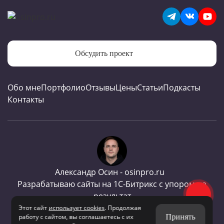
Обсудить проект
Обо мне
Портфолио
Отзывы
Цены
Статьи
Подкасты
Контакты
Александр Осин - osinpro.ru
Разрабатываю сайты на 1С-Битрикс с упором на
результат
Этот сайт
использует cookies
. Продолжая
работу с сайтом, вы соглашаетесь с их
Принять
Сайт работает на российском ПО
@ 2026